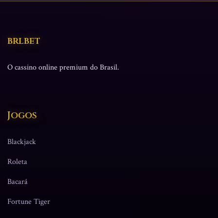
brlbet
O cassino online premium do Brasil.
Jogos
Blackjack
Roleta
Bacará
Fortune Tiger