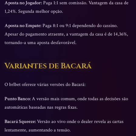
Aposta no Jogador:
Paga 1:1 sem comissão. Vantagem da casa de
1,24%. Segunda melhor opção.
Aposta no Empate:
Paga 8:1 ou 9:1 dependendo do cassino.
Apesar do pagamento atraente, a vantagem da casa é de 14,36%,
tornando-a uma aposta desfavorável.
Variantes de Bacará
O brlbet oferece várias versões do Bacará:
Punto Banco:
A versão mais comum, onde todas as decisões são
automáticas baseadas nas regras fixas.
Bacará Squeeze:
Versão ao vivo onde o dealer revela as cartas
lentamente, aumentando a tensão.