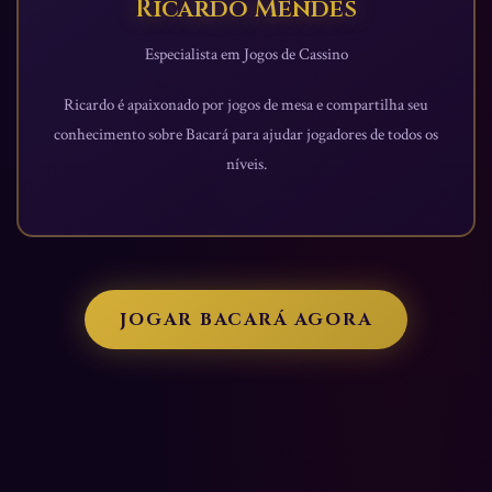
Ricardo Mendes
Especialista em Jogos de Cassino
Ricardo é apaixonado por jogos de mesa e compartilha seu
conhecimento sobre Bacará para ajudar jogadores de todos os
níveis.
JOGAR BACARÁ AGORA