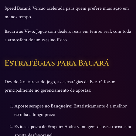
Speed Bacará:
Versão acelerada para quem prefere mais ação em
menos tempo.
Bacará ao Vivo:
Jogue com dealers reais em tempo real, com toda
a atmosfera de um cassino físico.
Estratégias para Bacará
Devido à natureza do jogo, as estratégias de Bacará focam
principalmente no gerenciamento de apostas:
Aposte sempre no Banqueiro:
Estatisticamente é a melhor
escolha a longo prazo
Evite a aposta de Empate:
A alta vantagem da casa torna esta
aposta desfavorável