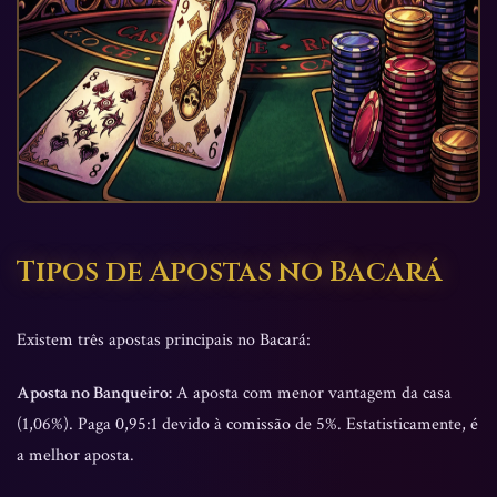
Tipos de Apostas no Bacará
Existem três apostas principais no Bacará:
Aposta no Banqueiro:
A aposta com menor vantagem da casa
(1,06%). Paga 0,95:1 devido à comissão de 5%. Estatisticamente, é
a melhor aposta.