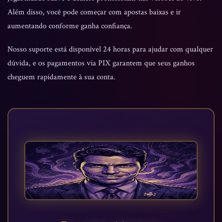
Além disso, você pode começar com apostas baixas e ir
aumentando conforme ganha confiança.
Nosso suporte está disponível 24 horas para ajudar com qualquer
dúvida, e os pagamentos via PIX garantem que seus ganhos
cheguem rapidamente à sua conta.